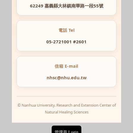
62249 嘉義縣大林鎮南華路一段55號
電話 Tel
05-2721001 #2601
信箱 E-mail
nhsc@nhu.edu.tw
© Nanhua University. Research and Extension Center of
Natural Healing Sciences
管理員 Login