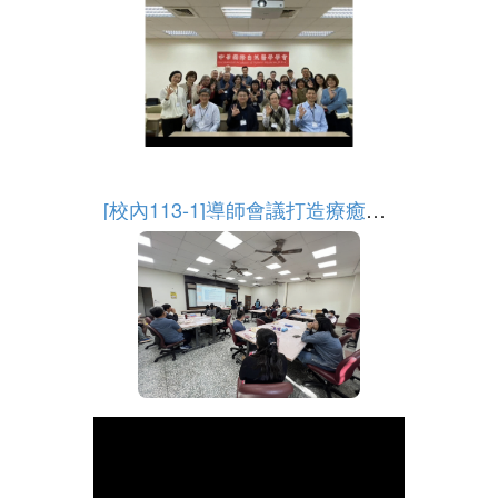
More
[校內113-1]導師會議打造療癒時光：自由流動,探索內心的祕密
More